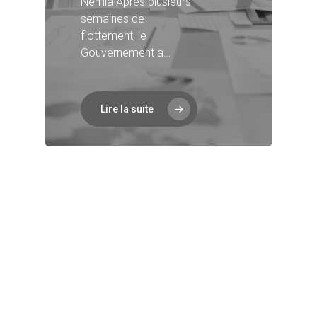
Némia Après plusieurs
semaines de
flottement, le
Gouvernement a…
Lire la suite