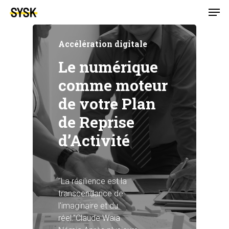
Accélération digitale
Le numérique
comme moteur
de votre Plan
de Reprise
d’Activité
"La résilience est la
transcendance de
l'imaginaire et du
réel."Claude Waia