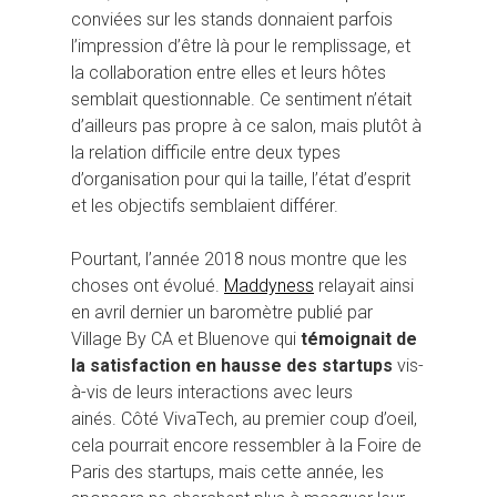
conviées sur les stands donnaient parfois
l’impression d’être là pour le remplissage, et
la collaboration entre elles et leurs hôtes
semblait questionnable. Ce sentiment n’était
d’ailleurs pas propre à ce salon, mais plutôt à
la relation difficile entre deux types
d’organisation pour qui la taille, l’état d’esprit
et les objectifs semblaient différer.
Pourtant, l’année 2018 nous montre que les
choses ont évolué.
Maddyness
relayait ainsi
en avril dernier un baromètre publié par
Village By CA et Bluenove qui
témoignait de
la satisfaction en hausse des startups
vis-
à-vis de leurs interactions avec leurs
Hit enter to search or ESC to close
ainés. Côté VivaTech, au premier coup d’oeil,
cela pourrait encore ressembler à la Foire de
Paris des startups, mais cette année, les