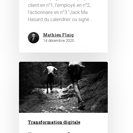
client en n°1, l’employé en n°2,
l’actionnaire en n°3."Jack Ma
Hasard du calendrier ou signe…
Mathieu Flaig
14 décembre 2020
Transformation digitale