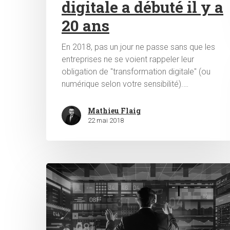
digitale a débuté il y a
20 ans
En 2018, pas un jour ne passe sans que les
entreprises ne se voient rappeler leur
obligation de "transformation digitale" (ou
numérique selon votre sensibilité).…
Mathieu Flaig
22 mai 2018