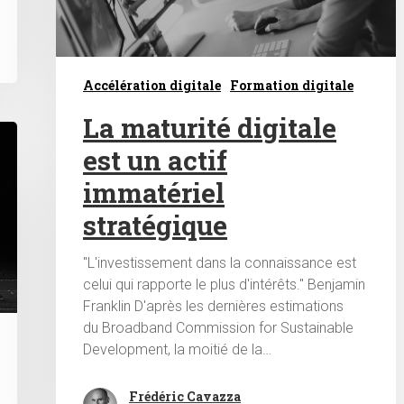
Accélération digitale
Formation digitale
La maturité digitale
est un actif
immatériel
stratégique
"L'investissement dans la connaissance est
celui qui rapporte le plus d'intérêts." Benjamin
Franklin D'après les dernières estimations
du Broadband Commission for Sustainable
Development, la moitié de la…
Frédéric Cavazza