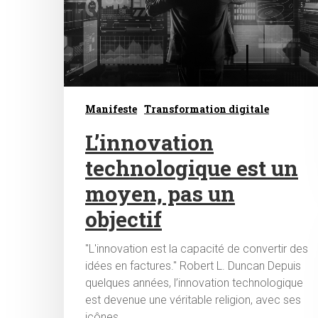
Manifeste
Transformation digitale
L’innovation
technologique est un
moyen, pas un
objectif
"L'innovation est la capacité de convertir des
idées en factures." Robert L. Duncan Depuis
quelques années, l’innovation technologique
est devenue une véritable religion, avec ses
icônes…