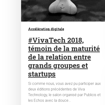
Accélération digitale
#VivaTech 2018,
témoin de la maturité
de la relation entre
grands groupes et
startups
Si comme nous, vous avez pu participer aux
deux éditions précédentes de Viva
Technology, le salon organisé par Publicis et
les Echos avec la douce…