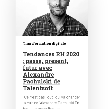
Transformation digitale
Tendances RH 2020
: passé, présent,
futur avec
Alexandre
Pachulski de
Talentsoft
"Ce n’est pas l'outil qui va changer
la culture."Alexandre Pachulski En
tant que consultant en