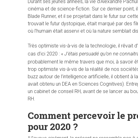
Durant ses jeunes années, la vie d’Alexandre Pachul
cinéma et de science-fiction. Sur ce dernier point, 
Blade Runner, et il se projetait dans le futur sur cet
trouvait le futur dystopique, était marqué par des f
où l’humain était asservi et où la nature semblait di
Très optimiste vis-à-vis de la technologie, il rêvait d’
cas d’ici 2020 : «
J’étais persuadé qu’on ne connaitra
probablement le même travers que moi, à savoir être 
trop optimiste vis-à-vis de la réalité de nos sociét
buzz autour de l’intelligence artificielle, il obtient 
avait obtenu un DEA en Sciences Cognitives). Entrep
un cabinet de conseil RH, avant de se lancer au bou
RH.
Comment percevoir le pr
pour 2020 ?