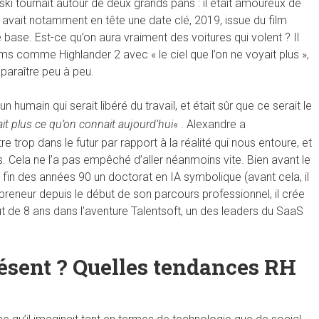
ski tournait autour de deux grands pans : il était amoureux de
il avait notamment en tête une date clé, 2019, issue du film
te base. Est-ce qu’on aura vraiment des voitures qui volent ? Il
ilms comme Highlander 2 avec « le ciel que l’on ne voyait plus »,
sparaître peu à peu.
un humain qui serait libéré du travail, et était sûr que ce serait le
it plus ce qu’on connait aujourd’hui
« . Alexandre a
trop dans le futur par rapport à la réalité qui nous entoure, et
és. Cela ne l’a pas empêché d’aller néanmoins vite. Bien avant le
à la fin des années 90 un doctorat en IA symbolique (avant cela, il
reneur depuis le début de son parcours professionnel, il crée
t de 8 ans dans l’aventure Talentsoft, un des leaders du SaaS
ésent ? Quelles tendances RH