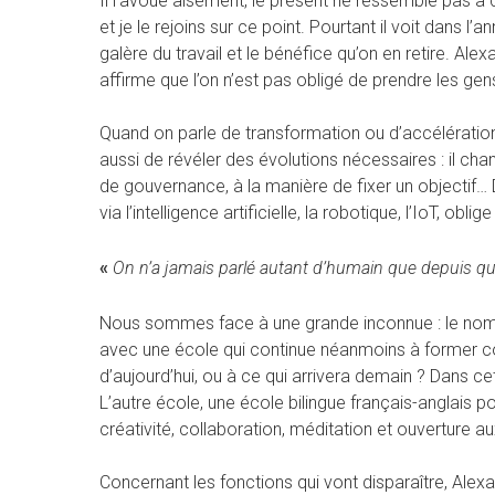
Il l’avoue aisément, le présent ne ressemble pas à c
et je le rejoins sur ce point. Pourtant il voit dans l
galère du travail et le bénéfice qu’on en retire. Ale
affirme que l’on n’est pas obligé de prendre les ge
Quand on parle de transformation ou d’accélération d
aussi de révéler des évolutions nécessaires : il ch
de gouvernance, à la manière de fixer un objectif…
via l’intelligence artificielle, la robotique, l’IoT, ob
«
On n’a jamais parlé autant d’humain que depuis qu’
Nous sommes face à une grande inconnue : le nomb
avec une école qui continue néanmoins à former com
d’aujourd’hui, ou à ce qui arrivera demain ? Dans ce
L’autre école, une école bilingue français-anglais p
créativité, collaboration, méditation et ouverture au
Concernant les fonctions qui vont disparaître, Alex