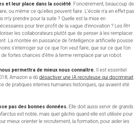
 et leur place dans la société
. Foncièrement, beaucoup de
ire, ou même ce qu’elles peuvent faire. L’école n’a en effet pas
 m’y prendre pour la suite ? Quelle est la mise en
essaires pour tirer profit de la vague d’innovation ? Les RH
loriser les collaborateurs plutôt que de penser à les remplacer.
nt. La montée en puissance de l’intelligence artificielle pousse
ins s’interroger sur ce que l’on veut faire, que sur ce que l’on
 y a de fortes chances d’être à terme remplacé par un robot.
qui nous permettra de mieux nous connaître.
Il est essentiel
n 2018, Amazon a dû
désactiver une IA recruteuse qui discriminait
ce de pratiques internes humaines historiques, qui avaient été
ispose pas des bonnes données.
Elle doit aussi servir de grands
infarctus est noble, mais quel gâchis quand elle est utilisée pour
ur mieux orienter le recrutement, la formation, pour aider les