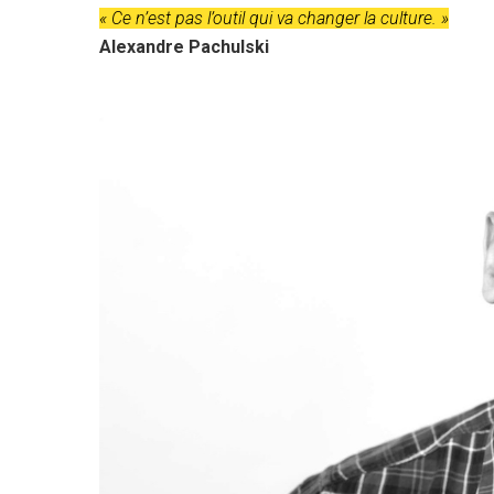
« Ce n’est pas l’outil qui va changer la culture. »
Alexandre Pachulski
Hit enter to search or ESC to close