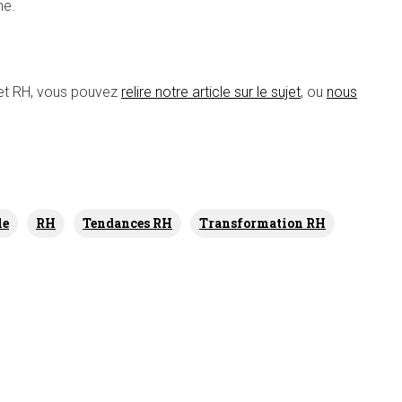
me.
A et RH, vous pouvez
relire notre article sur le sujet
, ou
nous
le
RH
Tendances RH
Transformation RH