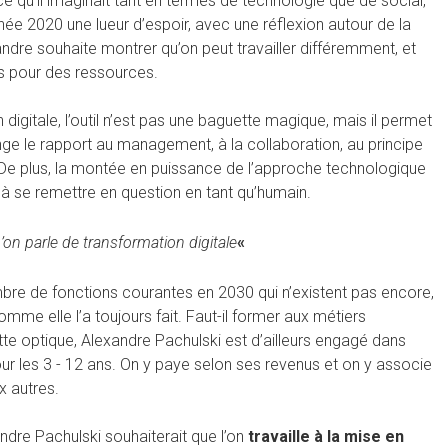
e qu’il imaginait tant en termes de technologie que de social,
’année 2020 une lueur d’espoir, avec une réflexion autour de la
xandre souhaite montrer qu’on peut travailler différemment, et
ns pour des ressources.
igitale, l’outil n’est pas une baguette magique, mais il permet
ange le rapport au management, à la collaboration, au principe
 De plus, la montée en puissance de l’approche technologique
lige à se remettre en question en tant qu’humain.
on parle de transformation digitale
«
re de fonctions courantes en 2030 qui n’existent pas encore,
me elle l’a toujours fait. Faut-il former aux métiers
tte optique, Alexandre Pachulski est d’ailleurs engagé dans
our les 3 - 12 ans. On y paye selon ses revenus et on y associe
x autres.
andre Pachulski souhaiterait que l’on
travaille à la mise en