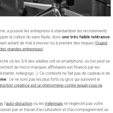
sme, a poussé les entreprises à standardiser les recrutements
opper la culture du sans-faute, donc
une très faible tolérance
ant autant de mal à innover ou à prendre des risques (
Quand
 des grandes entreprises
).
é où les 3/4 des adultes ont un smartphone, où l’on peut se
oppement de micro-marques affinitaires est financé par les
tarter, Indiegogo…). Ce contexte ne fait pas de cadeau ni de
isme
: ce ne sont pas les plus forts ou gros qui survivent le
truction créatrice est un phénomène contre lequel vous ne
on
, l’
auto-disruption
ou les
millennials
ne règleront pas votre
 passer par un travail d’acculturation et d’accompagnement au