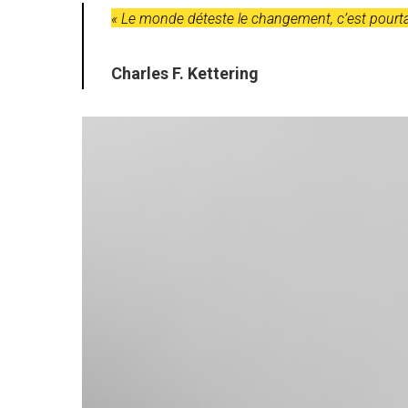
« Le monde déteste le changement, c’est pourtan
Charles F. Kettering
Hit enter to search or ESC to close