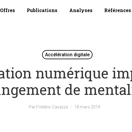
Offres
Publications
Analyses
Références
Accélération digitale
ration numérique im
ngement de mental
Par
Frédéric Cavazza
18 mars 2019