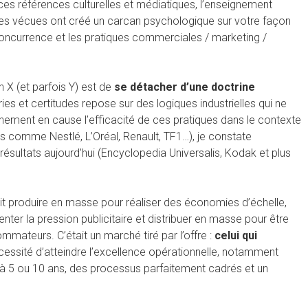
 ces références culturelles et médiatiques, l’enseignement
les vécues ont créé un carcan psychologique sur votre façon
oncurrence et les pratiques commerciales / marketing /
n X (et parfois Y) est de
se détacher d’une doctrine
es et certitudes repose sur des logiques industrielles qui ne
nement en cause l’efficacité de ces pratiques dans le contexte
es comme Nestlé, L’Oréal, Renault, TF1…), je constate
ésultats aujourd’hui (Encyclopedia Universalis, Kodak et plus
llait produire en masse pour réaliser des économies d’échelle,
r la pression publicitaire et distribuer en masse pour être
ateurs. C’était un marché tiré par l’offre :
celui qui
écessité d’atteindre l’excellence opérationnelle, notamment
à 5 ou 10 ans, des processus parfaitement cadrés et un