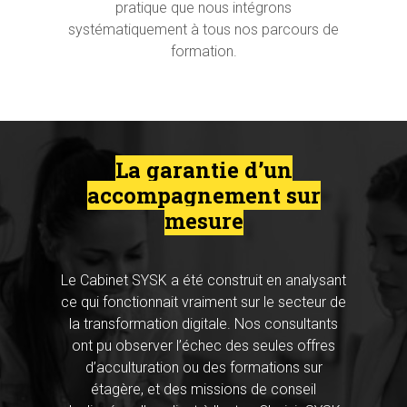
pratique que nous intégrons
systématiquement à tous nos parcours de
formation.
La garantie d’un
accompagnement sur
mesure
Le Cabinet SYSK a été construit en analysant
ce qui fonctionnait vraiment sur le secteur de
Hit enter to search or ESC to close
la transformation digitale. Nos consultants
ont pu observer l’échec des seules offres
d’acculturation ou des formations sur
étagère, et des missions de conseil