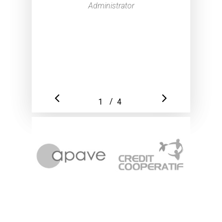
Administrator
/
1
2
4
3
4