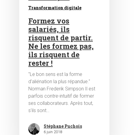
Transformation digitale
Formez vos
salariés, ils
risquent de partir.
Ne les formez pas,
ils risquent de
rester !
"Le bon sens est la forme
d'aliénation la plus répandue."
Norman Frederik Simpson Il est
parfois contre-intuitif de former
ses collaborateurs. Après tout,
s'ils sont…
Stéphane Puchois
6 juin 2018