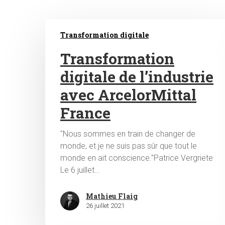
Transformation digitale
Transformation
digitale de l’industrie
avec ArcelorMittal
Hit enter to search or ESC to close
France
"Nous sommes en train de changer de
monde, et je ne suis pas sûr que tout le
monde en ait conscience."Patrice Vergriete
Le 6 juillet…
Mathieu Flaig
26 juillet 2021