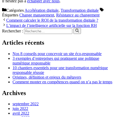
n’hésitez pas à
échanger avec nous
.
Catégories
Accélération digitale
,
Transformation digitale
Étiquettes
Change management
,
Résistance au changement
Comment calculer le ROI de la transformation digitale ?
L’impact de l’intelligence artificielle sur la fonction RH
Rechercher :
Articles récents
Nos 8 conseils pour concevoir un site éco-responsable
3 exemples d’entreprises qui pratiquent une politique
numérique responsable
10 chantiers essentiels pour une transformation numérique
responsable réussie
Origines, définition et enjeux du métavers
Comment monter en compétences quand on n’a pas le temps
Archives
septembre 2022
juin 2022
avril 2022