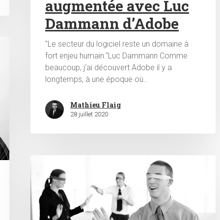
augmentée avec Luc
Dammann d’Adobe
"Le secteur du logiciel reste un domaine à
fort enjeu humain."Luc Dammann Comme
beaucoup, j'ai découvert Adobe il y a
longtemps, à une époque où…
Mathieu Flaig
28 juillet 2020