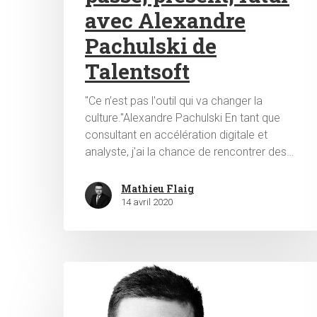
avec Alexandre
Pachulski de
Talentsoft
"Ce n’est pas l'outil qui va changer la
culture."Alexandre Pachulski En tant que
consultant en accélération digitale et
analyste, j'ai la chance de rencontrer des…
Mathieu Flaig
14 avril 2020