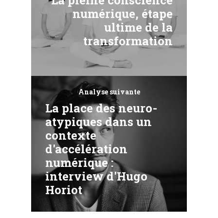
numérique, étape
ultime de la
transformation
Analyse suivante
La place des neuro-
atypiques dans un
contexte
d'accélération
numérique :
interview d'Hugo
Horiot