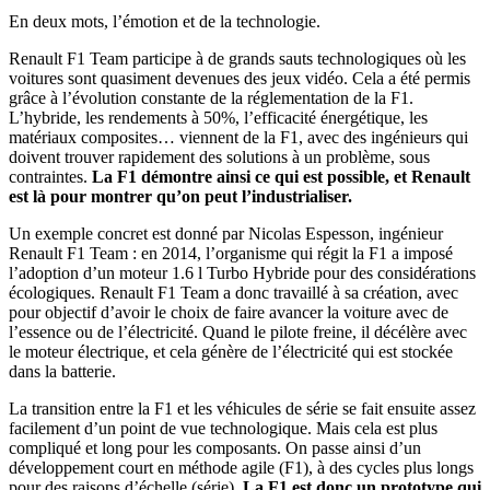
En deux mots, l’émotion et de la technologie.
Renault F1 Team participe à de grands sauts technologiques où les
voitures sont quasiment devenues des jeux vidéo. Cela a été permis
grâce à l’évolution constante de la réglementation de la F1.
L’hybride, les rendements à 50%, l’efficacité énergétique, les
matériaux composites… viennent de la F1, avec des ingénieurs qui
doivent trouver rapidement des solutions à un problème, sous
contraintes.
La F1 démontre ainsi ce qui est possible, et Renault
est là pour montrer qu’on peut l’industrialiser.
Un exemple concret est donné par Nicolas Espesson, ingénieur
Renault F1 Team : en 2014, l’organisme qui régit la F1 a imposé
l’adoption d’un moteur 1.6 l Turbo Hybride pour des considérations
écologiques. Renault F1 Team a donc travaillé à sa création, avec
pour objectif d’avoir le choix de faire avancer la voiture avec de
l’essence ou de l’électricité. Quand le pilote freine, il décélère avec
le moteur électrique, et cela génère de l’électricité qui est stockée
dans la batterie.
La transition entre la F1 et les véhicules de série se fait ensuite assez
facilement d’un point de vue technologique. Mais cela est plus
compliqué et long pour les composants. On passe ainsi d’un
développement court en méthode agile (F1), à des cycles plus longs
pour des raisons d’échelle (série).
La F1 est donc un prototype qui