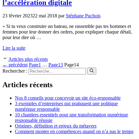
l’accélération digitale
23 février 2023
22 mai 2018
par
Stéphane Puchois
« Si tu veux construire un bateau, ne rassemble pas tes hommes et
femmes pour leur donner des ordres, pour expliquer chaque détail,
pour leur dire où …
Lire la suite
Articles plus récents
←
précédent
Page
1
…
Page
13
Page
14
Rechercher :
Articles récents
Nos 8 conseils pour concevoir un site éco-responsable
3 exemples d’entreprises qui pratiquent une politique
numérique responsable
10 chantiers essentiels pour une transformation numérique
responsable réussie
Origines, définition et enjeux du métavers
Comment monter en compétences quand on n’a pas le temps