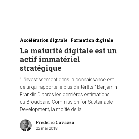
Accélération digitale
Formation digitale
La maturité digitale est un
actif immatériel
stratégique
"L'investissement dans la connaissance est
celui qui rapporte le plus d'intérêts." Benjamin
Hit enter to search or ESC to close
Franklin D'après les dernières estimations
du Broadband Commission for Sustainable
Development, la moitié de la…
Frédéric Cavazza
22 mai 2018