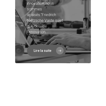
innovation, nous
sommes
apaisés."Friedrich
Nietzsche Vaste sujet
que celui de
l'innovation,…
Lire la suite