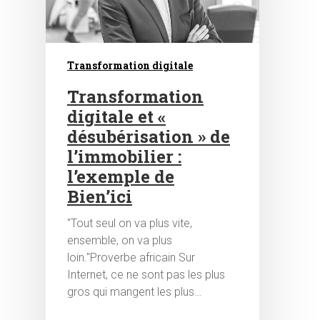
Transformation digitale
Transformation
Hit enter to search or ESC to close
digitale et «
désubérisation » de
l’immobilier :
l’exemple de
Bien’ici
"Tout seul on va plus vite,
ensemble, on va plus
loin."Proverbe africain Sur
Internet, ce ne sont pas les plus
gros qui mangent les plus…