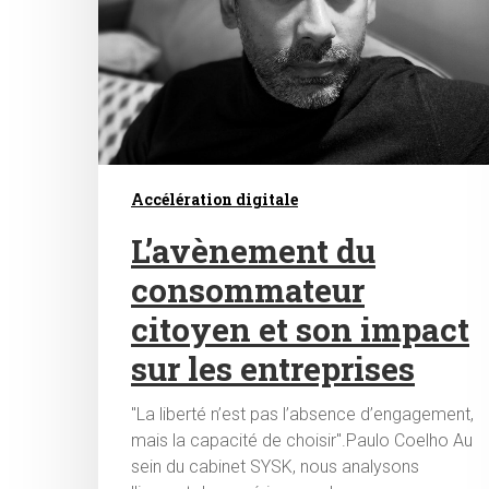
Accélération digitale
L’avènement du
consommateur
citoyen et son impact
sur les entreprises
"La liberté n’est pas l’absence d’engagement,
mais la capacité de choisir".Paulo Coelho Au
sein du cabinet SYSK, nous analysons