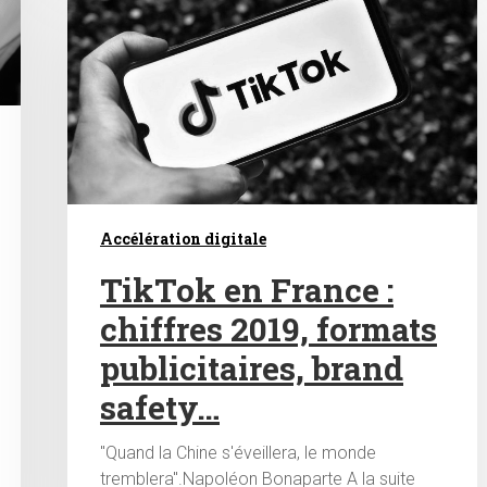
Accélération digitale
TikTok en France :
chiffres 2019, formats
publicitaires, brand
safety…
"Quand la Chine s'éveillera, le monde
tremblera".Napoléon Bonaparte A la suite