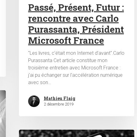
Passé, Présent, Futur :
rencontre avec Carlo
Purassanta, Président
Microsoft France
"Les livres, c’était mon Internet d’avant".Carlo
Purassanta Cet article constitue mon
troisième entretien avec Microsoft France :
j'ai pu échanger sur l'accélération numérique
avec son…
Mathieu Flaig
2 décembre 2019