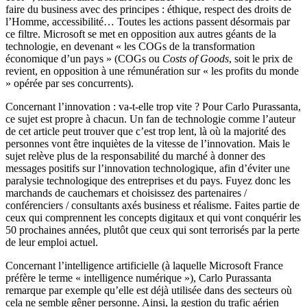
faire du business avec des principes : éthique, respect des droits de
l’Homme, accessibilité… Toutes les actions passent désormais par
ce filtre. Microsoft se met en opposition aux autres géants de la
technologie, en devenant « les COGs de la transformation
économique d’un pays » (COGs ou
Costs of Goods
, soit le prix de
revient, en opposition à une rémunération sur « les profits du monde
» opérée par ses concurrents).
Concernant l’innovation : va-t-elle trop vite ? Pour Carlo Purassanta,
ce sujet est propre à chacun. Un fan de technologie comme l’auteur
de cet article peut trouver que c’est trop lent, là où la majorité des
personnes vont être inquiètes de la vitesse de l’innovation. Mais le
sujet relève plus de la responsabilité du marché à donner des
messages positifs sur l’innovation technologique, afin d’éviter une
paralysie technologique des entreprises et du pays. Fuyez donc les
marchands de cauchemars et choisissez des partenaires /
conférenciers / consultants axés business et réalisme. Faites partie de
ceux qui comprennent les concepts digitaux et qui vont conquérir les
50 prochaines années, plutôt que ceux qui sont terrorisés par la perte
de leur emploi actuel.
Concernant l’intelligence artificielle (à laquelle Microsoft France
préfère le terme « intelligence numérique »), Carlo Purassanta
remarque par exemple qu’elle est déjà utilisée dans des secteurs où
cela ne semble gêner personne. Ainsi, la gestion du trafic aérien