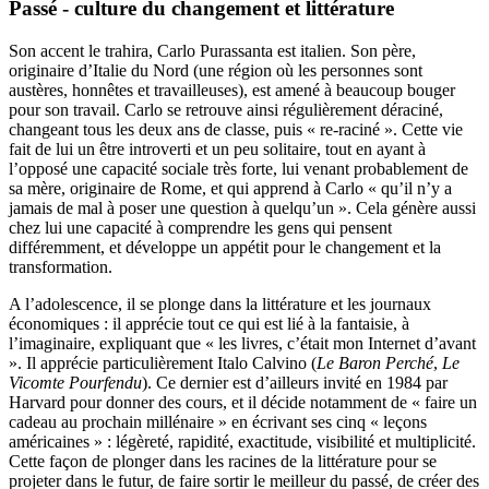
Passé - culture du changement et littérature
Son accent le trahira, Carlo Purassanta est italien. Son père,
originaire d’Italie du Nord (une région où les personnes sont
austères, honnêtes et travailleuses), est amené à beaucoup bouger
pour son travail. Carlo se retrouve ainsi régulièrement déraciné,
changeant tous les deux ans de classe, puis « re-raciné ». Cette vie
fait de lui un être introverti et un peu solitaire, tout en ayant à
l’opposé une capacité sociale très forte, lui venant probablement de
sa mère, originaire de Rome, et qui apprend à Carlo « qu’il n’y a
jamais de mal à poser une question à quelqu’un ». Cela génère aussi
chez lui une capacité à comprendre les gens qui pensent
différemment, et développe un appétit pour le changement et la
transformation.
A l’adolescence, il se plonge dans la littérature et les journaux
économiques : il apprécie tout ce qui est lié à la fantaisie, à
l’imaginaire, expliquant que « les livres, c’était mon Internet d’avant
». Il apprécie particulièrement Italo Calvino (
Le Baron Perché
,
Le
Vicomte Pourfendu
). Ce dernier est d’ailleurs invité en 1984 par
Harvard pour donner des cours, et il décide notamment de « faire un
cadeau au prochain millénaire » en écrivant ses cinq « leçons
américaines » : légèreté, rapidité, exactitude, visibilité et multiplicité.
Cette façon de plonger dans les racines de la littérature pour se
projeter dans le futur, de faire sortir le meilleur du passé, de créer des