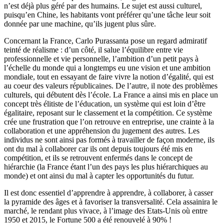
n’est déjà plus géré par des humains. Le sujet est aussi culturel,
puisqu’en Chine, les habitants vont préférer qu’une tâche leur soit
donnée par une machine, qu’ils jugent plus sûre.
Concernant la France, Carlo Purassanta pose un regard admiratif
teinté de réalisme : d’un côté, il salue l’équilibre entre vie
professionnelle et vie personnelle, l’ambition d’un petit pays à
l’échelle du monde qui a longtemps eu une vision et une ambition
mondiale, tout en essayant de faire vivre la notion d’égalité, qui est
au coeur des valeurs républicaines. De l’autre, il note des problèmes
culturels, qui débutent dès l’école. La France a ainsi mis en place un
concept très élitiste de l’éducation, un système qui est loin d’être
égalitaire, reposant sur le classement et la compétition. Ce système
crée une frustration que l’on retrouve en entreprise, une crainte à la
collaboration et une appréhension du jugement des autres. Les
individus ne sont ainsi pas formés à travailler de façon moderne, ils
ont du mal à collaborer car ils ont depuis toujours été mis en
compétition, et ils se retrouvent enfermés dans le concept de
hiérarchie (la France étant l’un des pays les plus hiérarchiques au
monde) et ont ainsi du mal à capter les opportunités du futur.
Il est donc essentiel d’apprendre à apprendre, à collaborer, à casser
la pyramide des âges et à favoriser la transversalité. Cela assainira le
marché, le rendant plus vivace, à l’image des Etats-Unis où entre
1950 et 2015, le Fortune 500 a été renouvelé à 90% !