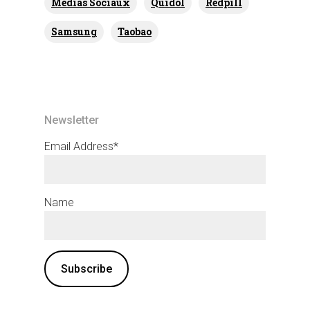
Médias Sociaux
Quidol
Redpill
Samsung
Taobao
Newsletter
Email Address*
Name