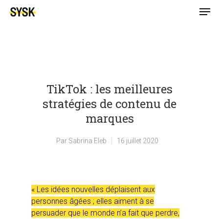
TikTok : les meilleures
stratégies de contenu de
marques
Par
Sabrina Eleb
16 juillet 2020
« Les idées nouvelles déplaisent aux
personnes âgées ; elles aiment à se
persuader que le monde n’a fait que perdre,