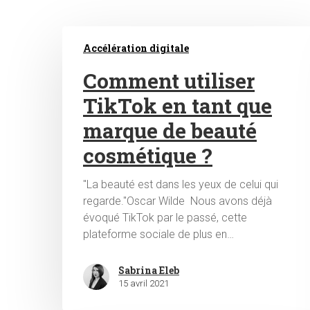
Accélération digitale
Comment utiliser
TikTok en tant que
marque de beauté
Hit enter to search or ESC to close
cosmétique ?
"La beauté est dans les yeux de celui qui
regarde."Oscar Wilde Nous avons déjà
évoqué TikTok par le passé, cette
plateforme sociale de plus en…
Sabrina Eleb
15 avril 2021