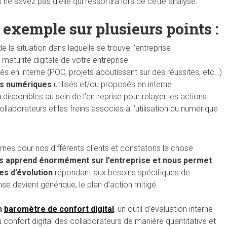
 ne savez pas d’elle qui ressortira lors de cette analyse.
r exemple sur plusieurs points :
e la situation dans laquelle se trouve l’entreprise
 maturité digitale de votre entreprise
s en interne (POC, projets aboutissant sur des réussites, etc…)
ils numériques
utilisés et/ou proposés en interne
n
disponibles au sein de l’entreprise pour relayer les actions
llaborateurs et les freins associés à l’utilisation du numérique
nes pour nos différents clients et constatons la chose
us apprend énormément sur l’entreprise et nous permet
es d’évolution
répondant aux besoins spécifiques de
se devient générique, le plan d’action mitigé.
n
baromètre de confort digital
, un outil d’évaluation interne
confort digital des collaborateurs de manière quantitative et