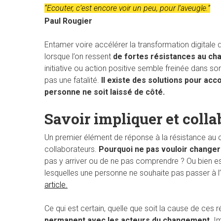
“Ecouter, c’est encore voir un peu, pour l’aveugle.”
Paul Rougier
Entamer voire accélérer la transformation digitale 
lorsque l’on ressent
de fortes résistances au ch
initiative ou action positive semble freinée dans so
pas une fatalité.
Il existe des solutions pour acc
personne ne soit laissé de côté.
Savoir impliquer et colla
Un premier élément de réponse à la résistance au
collaborateurs.
Pourquoi ne pas vouloir changer
pas y arriver ou de ne pas comprendre ? Ou bien es
lesquelles une personne ne souhaite pas passer à 
Hit enter to search or ESC to close
article.
Ce qui est certain, quelle que soit la cause de ces 
permanent avec les acteurs du changement.
Im