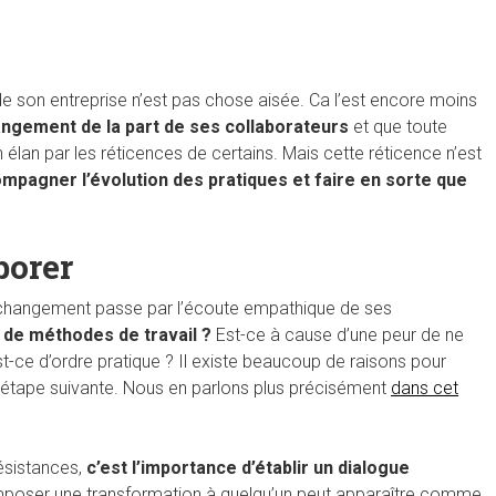
de son entreprise n’est pas chose aisée. Ca l’est encore moins
angement de la part de ses collaborateurs
et que toute
n élan par les réticences de certains. Mais cette réticence n’est
ompagner l’évolution des pratiques et faire en sorte que
borer
 changement passe par l’écoute empathique de ses
 de méthodes de travail ?
Est-ce à cause d’une peur de ne
t-ce d’ordre pratique ? Il existe beaucoup de raisons pour
l’étape suivante. Nous en parlons plus précisément
dans cet
résistances,
c’est l’importance d’établir un dialogue
poser une transformation à quelqu’un peut apparaître comme