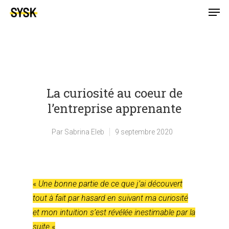
La curiosité au coeur de
l’entreprise apprenante
Par
Sabrina Eleb
9 septembre 2020
«
Une bonne partie de ce que j’ai découvert
tout à fait par hasard en suivant ma curiosité
et mon intuition s’est révélée inestimable par la
suite.
«