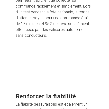
permettant au client de collecter sa
commande rapidement et simplement. Lors
d’un test pendant la fête nationale, le temps
d’attente moyen pour une commande était
de 17 minutes et 95% des livraisons étaient
effectuées par des véhicules autonomes
sans conducteurs.
Lecteur
Media error: Format(s) not supported or source(s)
vidéo
not found
Télécharger le fichier: https://www.sysk.fr/wp-
content/uploads/2021/03/meituan-dianping-mai-shop__-1.mp4
Renforcer la fiabilité
La fiabilité des livraisons est également un