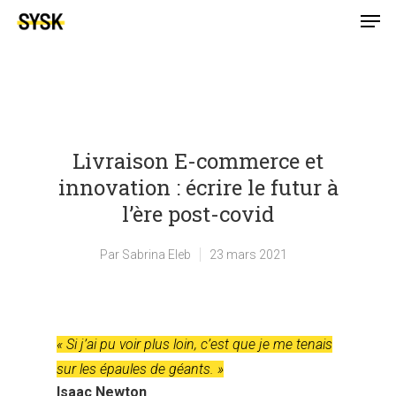
Livraison E-commerce et
innovation : écrire le futur à
l’ère post-covid
Par
Sabrina Eleb
23 mars 2021
« Si j’ai pu voir plus loin, c’est que je me tenais
sur les épaules de géants. »
Isaac Newton