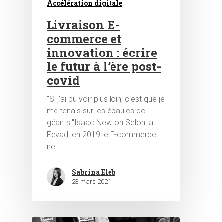
Accélération digitale
Livraison E-
commerce et
innovation : écrire
le futur à l’ère post-
covid
"Si j'ai pu voir plus loin, c'est que je
me tenais sur les épaules de
géants."Isaac Newton Selon la
Fevad, en 2019 le E-commerce
Hit enter to search or ESC to close
ne…
Sabrina Eleb
23 mars 2021