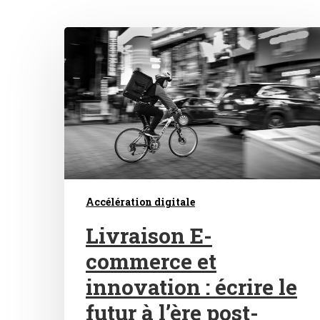
Hit enter to search or ESC to close
Accélération digitale
Livraison E-
commerce et
innovation : écrire le
futur à l’ère post-