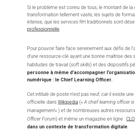
Si le problème est connu de tous, le montant de la 
transformation tellement vaste, les sujets de format
intense, que les services RH traditionnels sont dé
professionnelle
.
Pour pouvoir faire face sereinement aux défis de l’
d’une ressource-clé ayant une bonne maîtrise des 
habitudes de travail (
soft skills
) et des dispositifs 
personne à même d’accompagner l’organisation
numérique : le Chief Learning Officer.
Cet intitulé de poste n’est pas neuf, car il existe un
officielle dans
Wikipedia
(«
A chief learning officer i
management
« ) et de nombreuses autres ressour
Officer Forum
) et même un magazine en ligne :
CLO
dans un contexte de transformation digitale
.