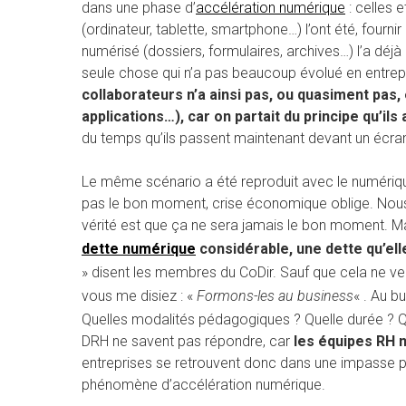
dans une phase d’
accélération numérique
: celles 
(ordinateur, tablette, smartphone…) l’ont été, fourn
numérisé (dossiers, formulaires, archives…) l’a déjà
seule chose qui n’a pas beaucoup évolué en entrepris
collaborateurs n’a ainsi pas, ou quasiment pas,
applications…), car on partait du principe qu’ils
du temps qu’ils passent maintenant devant un écra
Le même scénario a été reproduit avec le numérique
pas le bon moment, crise économique oblige. Nous
vérité est que ça ne sera jamais le bon moment. M
dette numérique
considérable, une dette qu’ell
» disent les membres du CoDir. Sauf que cela ne ve
vous me disiez : «
Formons-les au business
« . Au b
Quelles modalités pédagogiques ? Quelle durée ? Q
DRH ne savent pas répondre, car
les équipes RH 
entreprises se retrouvent donc dans une impasse
phénomène d’accélération numérique.