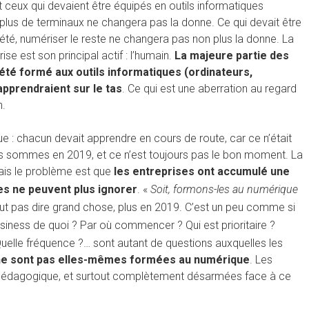
et ceux qui devaient être équipés en outils informatiques
ir plus de terminaux ne changera pas la donne. Ce qui devait être
 été, numériser le reste ne changera pas non plus la donne. La
e est son principal actif : l’humain.
La majeure partie des
 été formé aux outils informatiques (ordinateurs,
 apprendraient sur le tas
. Ce qui est une aberration au regard
n.
 : chacun devait apprendre en cours de route, car ce n’était
 sommes en 2019, et ce n’est toujours pas le bon moment. La
ais le problème est que
les entreprises ont accumulé une
es ne peuvent plus ignorer
. «
Soit, formons-les au numérique
ut pas dire grand chose, plus en 2019. C’est un peu comme si
usiness de quoi ? Par où commencer ? Qui est prioritaire ?
uelle fréquence ?… sont autant de questions auxquelles les
ne sont pas elles-mêmes formées au numérique
. Les
 pédagogique, et surtout complètement désarmées face à ce