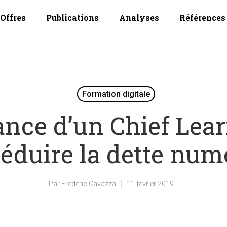
Offres
Publications
Analyses
Références
Formation digitale
ance d’un Chief Lear
réduire la dette num
Par
Frédéric Cavazza
11 février 2019