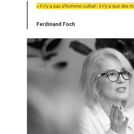
« Il n’y a pas d’homme cultivé ; il n’y a que des
Ferdinand Foch
Hit enter to search or ESC to close