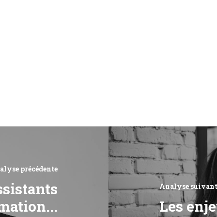
alyse précédente
ssistants
Analyse suivant
mation...
Les enje