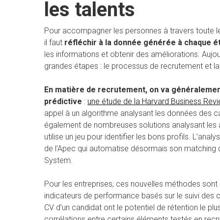
les talents
Pour accompagner les personnes à travers toute le
il faut
réfléchir à la donnée générée à chaque ét
les informations et obtenir des améliorations. Aujou
grandes étapes : le processus de recrutement et la 
En matière de recrutement, on va généralement 
prédictive
:
une étude de la Harvard Business Rev
appel à un algorithme analysant les données des can
également de nombreuses solutions analysant les
utilise un jeu pour identifier les bons profils. L’a
de l’Apec qui automatise désormais son matching d
System.
Pour les entreprises, ces nouvelles méthodes sont 
indicateurs de performance basés sur le suivi des c
CV d’un candidat ont le potentiel de rétention le pl
corrélations entre certains éléments testés en recr