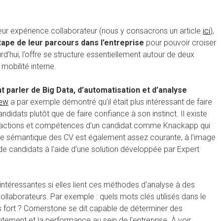
ur expérience collaborateur (nous y consacrons un article
ici
),
ape de leur parcours dans l’entreprise
pour pouvoir croiser
rd’hui, l’offre se structure essentiellement autour de deux
mobilité interne.
parler de Big Data, d’automatisation et d’analyse
iew
a par exemple démontré qu’il était plus intéressant de faire
didats plutôt que de faire confiance à son instinct. Il existe
 actions et compétences d’un candidat comme Knackapp qui
nalyse sémantique des CV est également assez courante, à l’image
e candidats à l’aide d’une solution développée par Expert
intéressantes si elles lient ces méthodes d’analyse à des
ollaborateurs. Par exemple : quels mots clés utilisés dans le
us fort ? Cornerstone se dit capable de déterminer des
utement et la performance au sein de l’entreprise. À voir