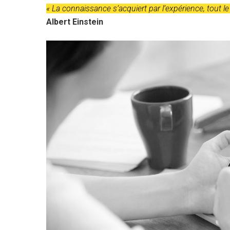
« La connaissance s’acquiert par l’expérience, tout le 
Albert Einstein
Hit enter to search or ESC to close