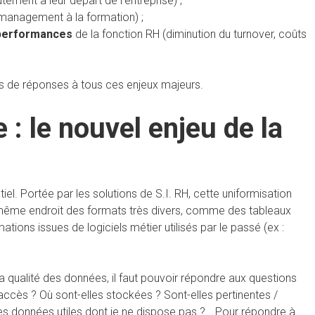
tement à leur départ de l’entreprise) ;
management à la formation) ;
 performances
de la fonction RH (diminution du turnover, coûts
lés de réponses à tous ces enjeux majeurs.
e : le nouvel enjeu de la
el. Portée par les solutions de S.I. RH, cette uniformisation
u même endroit des formats très divers, comme des tableaux
tions issues de logiciels métier utilisés par le passé (ex :
a qualité des données, il faut pouvoir répondre aux questions
 accès ? Où sont-elles stockées ? Sont-elles pertinentes /
 les données utiles dont je ne dispose pas ?… Pour répondre à