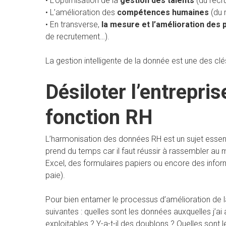
• L’optimisation de la
gestion des talents
(du recru
• L’amélioration des
compétences humaines
(du 
• En transverse,
la mesure et l’amélioration des
de recrutement…).
La gestion intelligente de la donnée est une des c
Désiloter l’entrepris
fonction RH
L’harmonisation des données RH est un sujet essenti
prend du temps car il faut réussir à rassembler a
Excel, des formulaires papiers ou encore des informa
paie).
Pour bien entamer le processus d’amélioration de l
suivantes : quelles sont les données auxquelles j’ai
exploitables ? Y-a-t-il des doublons ? Quelles sont