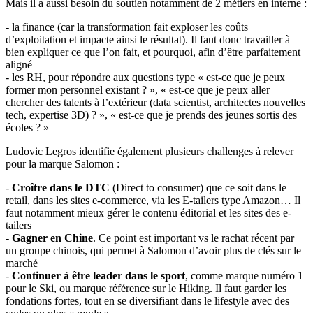
Mais il a aussi besoin du soutien notamment de 2 métiers en interne :
- la finance (car la transformation fait exploser les coûts
d’exploitation et impacte ainsi le résultat). Il faut donc travailler à
bien expliquer ce que l’on fait, et pourquoi, afin d’être parfaitement
aligné
- les RH, pour répondre aux questions type « est-ce que je peux
former mon personnel existant ? », « est-ce que je peux aller
chercher des talents à l’extérieur (data scientist, architectes nouvelles
tech, expertise 3D) ? », « est-ce que je prends des jeunes sortis des
écoles ? »
Ludovic Legros identifie également plusieurs challenges à relever
pour la marque Salomon :
-
Croître dans le DTC
(Direct to consumer) que ce soit dans le
retail, dans les sites e-commerce, via les E-tailers type Amazon… Il
faut notamment mieux gérer le contenu éditorial et les sites des e-
tailers
-
Gagner en Chine
. Ce point est important vs le rachat récent par
un groupe chinois, qui permet à Salomon d’avoir plus de clés sur le
marché
-
Continuer à être leader dans le sport
, comme marque numéro 1
pour le Ski, ou marque référence sur le Hiking. Il faut garder les
fondations fortes, tout en se diversifiant dans le lifestyle avec des