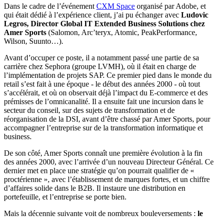
Dans le cadre de l’événement
CXM Space
organisé par Adobe, et
qui était dédié à l’expérience client, j’ai pu échanger avec
Ludovic
Legros, Director Global IT Extended Business Solutions chez
Amer Sports
(Salomon, Arc’teryx, Atomic, PeakPerformance,
Wilson, Suunto…).
Avant d’occuper ce poste, il a notamment passé une partie de sa
carrière chez Sephora (groupe LVMH), où il était en charge de
l’implémentation de projets SAP. Ce premier pied dans le monde du
retail s’est fait à une époque - le début des années 2000 - où tout
s’accélérait, et où on observait déjà l’impact du E-commerce et des
prémisses de l’omnicanalité. Il a ensuite fait une incursion dans le
secteur du conseil, sur des sujets de transformation et de
réorganisation de la DSI, avant d’être chassé par Amer Sports, pour
accompagner l’entreprise sur de la transformation informatique et
business.
De son côté, Amer Sports connaît une première évolution à la fin
des années 2000, avec l’arrivée d’un nouveau Directeur Général. Ce
dernier met en place une stratégie qu’on pourrait qualifier de «
proctérienne », avec l’établissement de marques fortes, et un chiffre
d’affaires solide dans le B2B. Il instaure une distribution en
portefeuille, et l’entreprise se porte bien.
Mais la décennie suivante voit de nombreux bouleversements :
le