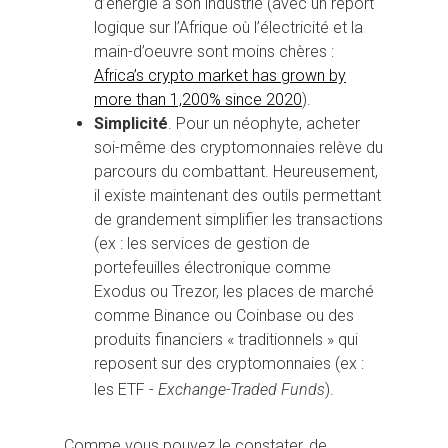
d’énergie à son industrie (avec un report
logique sur l’Afrique où l’électricité et la
main-d’oeuvre sont moins chères :
Africa’s crypto market has grown by
more than 1,200% since 2020
).
Simplicité
. Pour un néophyte, acheter
soi-même des cryptomonnaies relève du
parcours du combattant. Heureusement,
il existe maintenant des outils permettant
de grandement simplifier les transactions
(ex : les services de gestion de
portefeuilles électronique comme
Exodus ou Trezor, les places de marché
comme Binance ou Coinbase ou des
produits financiers « traditionnels » qui
reposent sur des cryptomonnaies (ex :
les ETF -
Exchange-Traded Funds
).
Comme vous pouvez le constater, de