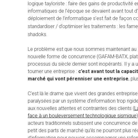
logique tayloriste : faire des gains de productivité 
informatiques de l’époque se devaient avant tout d
déploiement de l’informatique s’est fait de façon 
standardiser / d’optimiser les traitements : les fam
shadoks.
Le problème est que nous sommes maintenant au XXI
nouvelle forme de concurrence (GAFAM-BATX, platefo
processus du siècle dernier sont inopérants. Il y 
tourner une entreprise :
c’est avant tout la capaci
marché qui vont pérenniser une entreprise
, pl
C’est là le drame que vivent des grandes entrepri
paralysées par un système d’information trop rigide
aux nouvelles attentes et contraintes des clients (
L
face à un bouleversement technologique sismique
acteurs traditionnels subissent une concurrence de
petit des parts de marché qu’ils ne pourront plus ré
d’information pour pouvoir accompagner une refont