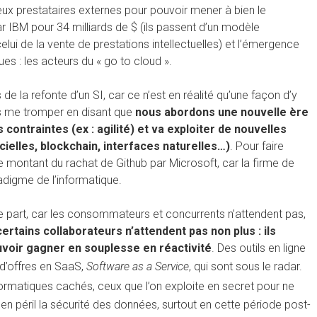
eux prestataires externes pour pouvoir mener à bien le
r IBM pour 34 milliards de $ (ils passent d’un modèle
ui de la vente de prestations intellectuelles) et l’émergence
es : les acteurs du « go to cloud ».
de la refonte d’un SI, car ce n’est en réalité qu’une façon d’y
as me tromper en disant que
nous abordons une nouvelle ère
contraintes (ex : agilité) et va exploiter de nouvelles
icielles, blockchain, interfaces naturelles…)
. Pour faire
le montant du rachat de Github par Microsoft, car la firme de
digme de l’informatique.
’une part, car les consommateurs et concurrents n’attendent pas,
certains collaborateurs n’attendent pas non plus : ils
ouvoir gagner en souplesse en réactivité
. Des outils en ligne
 d’offres en SaaS,
Software as a Service
, qui sont sous le radar.
nformatiques cachés, ceux que l’on exploite en secret pour ne
 en péril la sécurité des données, surtout en cette période post-