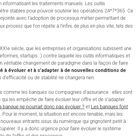
en informatisant les traitements manuels. Les outils
’être stables pour pouvoir soutenir les opérations 24*7*365. Ce
conjointe avec l’adoption de processus métier permettant de
eux
process
que l’on répète à l’infini, de plus en plus vite, tels des
e siècle, que les entreprises et organisations subissent une
rmes, startups…) contre laquelle les outils informatiques et
a un véritable changement de paradigme dans la façon de faire
té à évoluer et à s’adapter à de nouvelles conditions de
us d’efficacité ou de stabilité ne changera rien.
ses comme les banques ou compagnies d’assurance : elles sont
 qui les empêche de faire évoluer leur offre et de s’adapter
a banque ne pourrait donc pas évoluer ?
et
Les banques font
). Pour le moment, la situation est encore tenable, mais les
 nouveaux entrants issus du numérique qui grignotent petit à
cupérer. Il y a donc urgence pour faire évoluer le système
e de l’offre et des processus.