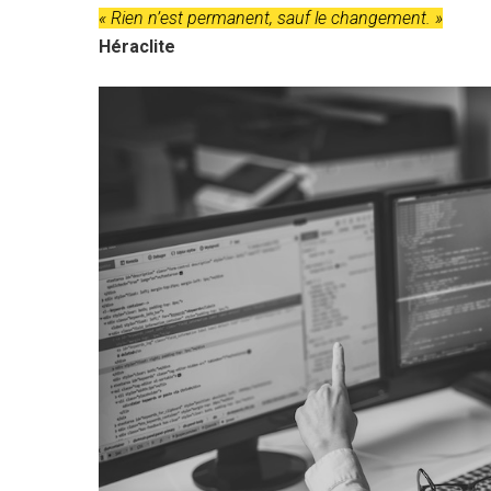
« Rien n’est permanent, sauf le changement. »
Héraclite
Hit enter to search or ESC to close