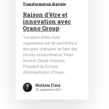
Transformation digitale
Raison d’être et
innovation avec
Orano Group
"La raison d'être d'une
organisation est de permettre à
Hit enter to search or ESC to close
des gens ordinaires de faire des
choses extraordinaires."Peter
Drucker Claude Imauven,
Président du Conseil
d'Administration d'Orano…
Mathieu Flaig
23 septembre 2021