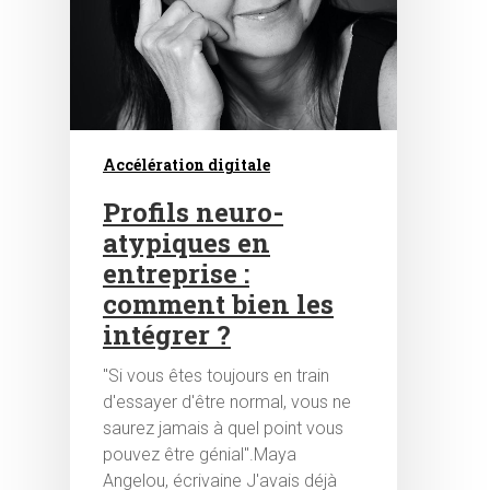
Accélération digitale
Profils neuro-
atypiques en
entreprise :
comment bien les
intégrer ?
Hit enter to search or ESC to close
"Si vous êtes toujours en train
d'essayer d'être normal, vous ne
saurez jamais à quel point vous
pouvez être génial".Maya
Angelou, écrivaine J'avais déjà