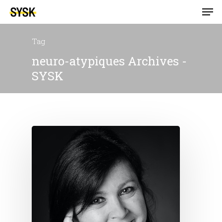
Tag
neuro-atypiques Archives -
SYSK