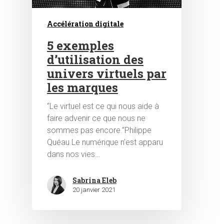
Accélération digitale
5 exemples
d’utilisation des
univers virtuels par
les marques
Hit enter to search or ESC to close
“Le virtuel est ce qui nous aide à
faire advenir ce que nous ne
sommes pas encore.”Philippe
Quéau Le numérique n’est apparu
dans nos vies…
Sabrina Eleb
20 janvier 2021