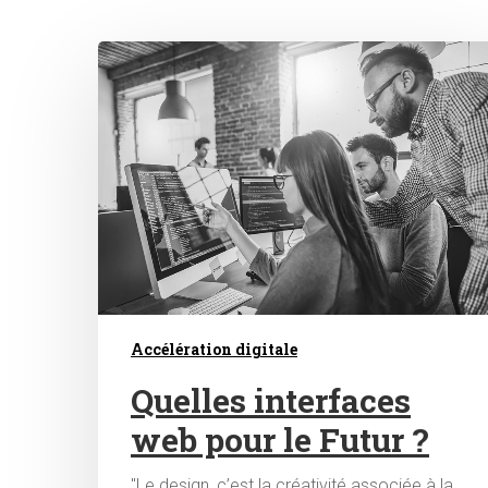
Hit enter to search or ESC to close
Accélération digitale
Quelles interfaces
web pour le Futur ?
"Le design, c’est la créativité associée à la