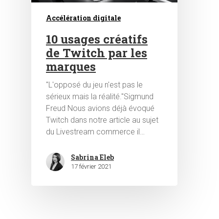
Accélération digitale
10 usages créatifs
de Twitch par les
marques
"L'opposé du jeu n'est pas le
Hit enter to search or ESC to close
sérieux mais la réalité."Sigmund
Freud Nous avions déjà évoqué
Twitch dans notre article au sujet
du Livestream commerce il…
Sabrina Eleb
17 février 2021