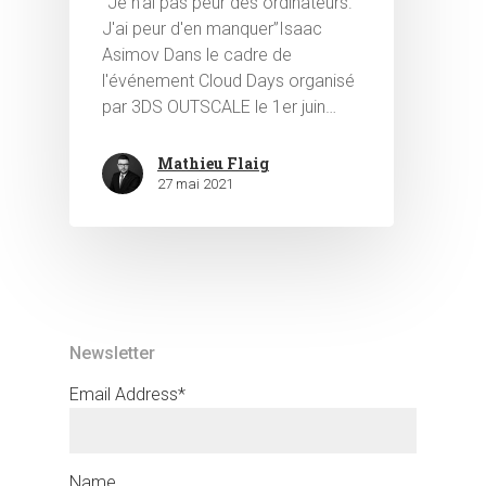
“Je n'ai pas peur des ordinateurs.
J'ai peur d'en manquer”Isaac
Asimov Dans le cadre de
l'événement Cloud Days organisé
par 3DS OUTSCALE le 1er juin…
Mathieu Flaig
Hit enter to search or ESC to close
27 mai 2021
Newsletter
Email Address*
Name