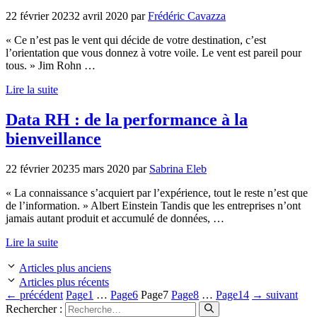
22 février 2023
2 avril 2020
par
Frédéric Cavazza
« Ce n’est pas le vent qui décide de votre destination, c’est
l’orientation que vous donnez à votre voile. Le vent est pareil pour
tous. » Jim Rohn …
Lire la suite
Data RH : de la performance à la
bienveillance
22 février 2023
5 mars 2020
par
Sabrina Eleb
« La connaissance s’acquiert par l’expérience, tout le reste n’est que
de l’information. » Albert Einstein Tandis que les entreprises n’ont
jamais autant produit et accumulé de données, …
Lire la suite
Articles plus anciens
Articles plus récents
←
précédent
Page
1
…
Page
6
Page
7
Page
8
…
Page
14
→
suivant
Rechercher :