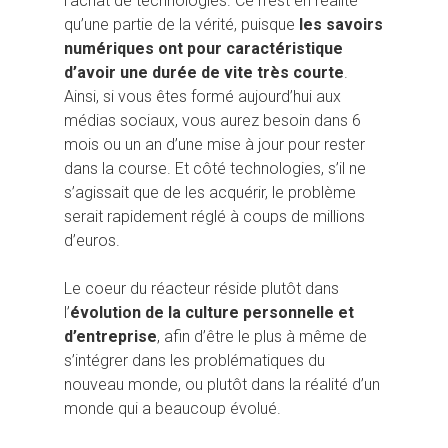
l’achat de technologies. Ce n’est en réalité
qu’une partie de la vérité, puisque
les savoirs
numériques ont pour caractéristique
d’avoir une durée de vite très courte
.
Ainsi, si vous êtes formé aujourd’hui aux
médias sociaux, vous aurez besoin dans 6
mois ou un an d’une mise à jour pour rester
dans la course. Et côté technologies, s’il ne
s’agissait que de les acquérir, le problème
serait rapidement réglé à coups de millions
d’euros.
Le coeur du réacteur réside plutôt dans
l’
évolution de la culture personnelle et
d’entreprise
, afin d’être le plus à même de
s’intégrer dans les problématiques du
nouveau monde, ou plutôt dans la réalité d’un
Hit enter to search or ESC to close
monde qui a beaucoup évolué.