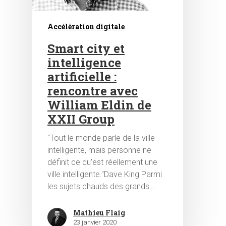
Accélération digitale
Smart city et
intelligence
artificielle :
rencontre avec
Hit enter to search or ESC to close
William Eldin de
XXII Group
"Tout le monde parle de la ville
intelligente, mais personne ne
définit ce qu'est réellement une
ville intelligente."Dave King Parmi
les sujets chauds des grands…
Mathieu Flaig
23 janvier 2020