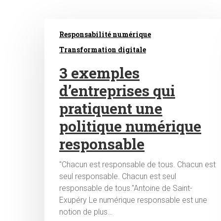
Responsabilité numérique
Transformation digitale
3 exemples
d’entreprises qui
Hit enter to search or ESC to close
pratiquent une
politique numérique
responsable
"Chacun est responsable de tous. Chacun est
seul responsable. Chacun est seul
responsable de tous."Antoine de Saint-
Exupéry Le numérique responsable est une
notion de plus…