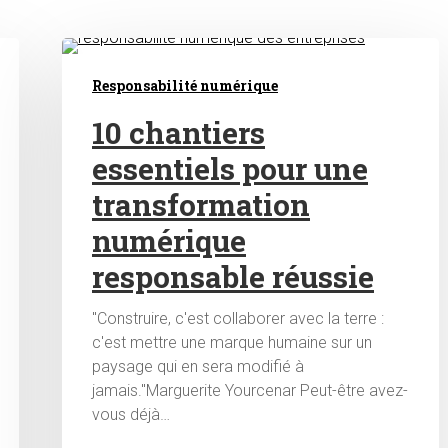
Responsabilité numérique
10 chantiers
essentiels pour une
transformation
numérique
responsable réussie
"Construire, c'est collaborer avec la terre :
c'est mettre une marque humaine sur un
paysage qui en sera modifié à
jamais."Marguerite Yourcenar Peut-être avez-
vous déjà…