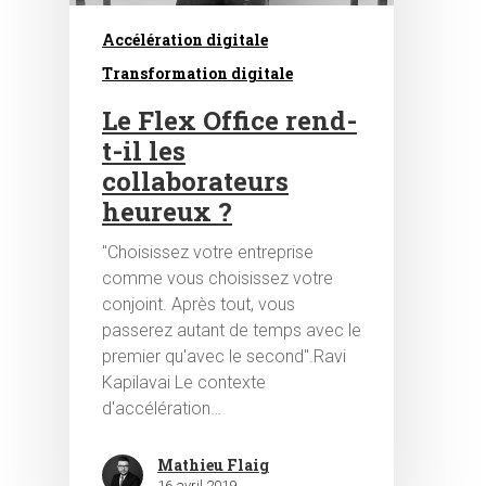
Accélération digitale
Transformation digitale
Le Flex Office rend-
t-il les
collaborateurs
heureux ?
Hit enter to search or ESC to close
"Choisissez votre entreprise
comme vous choisissez votre
conjoint. Après tout, vous
passerez autant de temps avec le
premier qu'avec le second".Ravi
Kapilavai Le contexte
d'accélération…
Mathieu Flaig
16 avril 2019