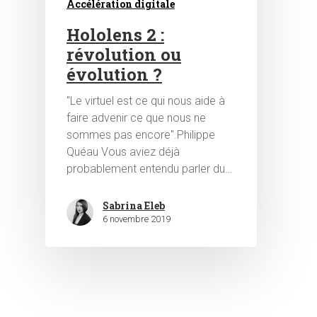
Accélération digitale
Hololens 2 :
révolution ou
évolution ?
"Le virtuel est ce qui nous aide à
faire advenir ce que nous ne
Hit enter to search or ESC to close
sommes pas encore".Philippe
Quéau Vous aviez déjà
probablement entendu parler du…
Sabrina Eleb
6 novembre 2019