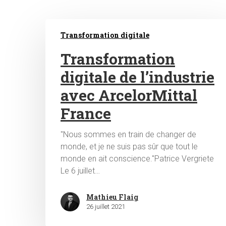
Transformation digitale
Transformation
digitale de l’industrie
avec ArcelorMittal
Hit enter to search or ESC to close
France
"Nous sommes en train de changer de
monde, et je ne suis pas sûr que tout le
monde en ait conscience."Patrice Vergriete
Le 6 juillet…
Mathieu Flaig
26 juillet 2021