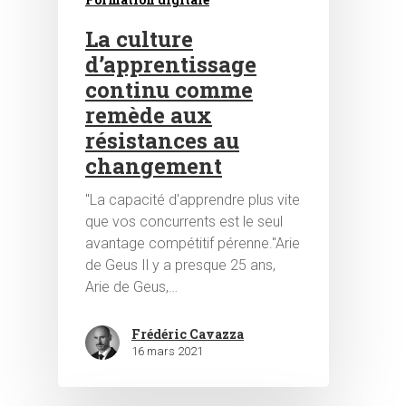
La culture
d’apprentissage
continu comme
remède aux
résistances au
changement
"La capacité d'apprendre plus vite
que vos concurrents est le seul
avantage compétitif pérenne."Arie
Hit enter to search or ESC to close
de Geus Il y a presque 25 ans,
Arie de Geus,…
Frédéric Cavazza
16 mars 2021