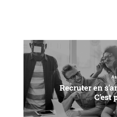
An
Recruter en s'
C'est 