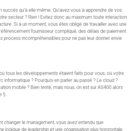
t son succès qu’à elle-même. Qu’avez-vous à apprendre de vos
 votre secteur ? Rien ! Evitez donc au maximum toute interaction
structure. Si à un moment, vous êtes obligé de travailler avec une
référencement fournisseur compliqué, des délais de paiement
 des process incompréhensibles pour ne pas leur donner envie
où tous les développements étaient faits pour vous, où votre
parc informatique ? Pourquoi en parler au passé ? Le cloud ?
cation mobile ? Bien tenté, mais nous, on est sur AS400 alors
e !)…
 font changer le management, vous avez entendu que
ne logique de leadership et une organisation plus horizontale.