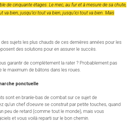
le de cinquante étages. Le mec, au fur et à mesure de sa chute,
t va bien, jusqu’ici tout va bien, jusqu’ici tout va bien. Mais
ie des sujets les plus chauds de ces dernières années pour les
roposent des solutions pour en assurer le succès.
us garantir de complètement la rater ? Probablement pas
tre le maximum de bâtons dans les roues.
marche ponctuelle
ts sont en branle-bas de combat sur ce sujet de
z qu’un chef d’oeuvre se construit par petite touches, quand
nt un peu de retard (comme tout le monde), mais vous
iels et vous voilà reparti sur le bon chemin.