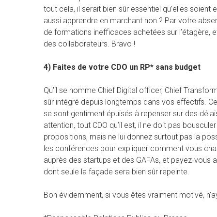
tout cela, il serait bien sûr essentiel qu’elles so
aussi apprendre en marchant non ? Par votre absen
de formations inefficaces achetées sur l’étagère, e
des collaborateurs. Bravo !
4) Faites de votre CDO un RP* sans budget
Qu’il se nomme Chief Digital officer, Chief Transfor
sûr intégré depuis longtemps dans vos effectifs. Ce 
se sont gentiment épuisés à repenser sur des délais
attention, tout CDO qu’il est, il ne doit pas bouscule
propositions, mais ne lui donnez surtout pas la poss
les conférences pour expliquer comment vous chang
auprès des startups et des GAFAs, et payez-vous ai
dont seule la façade sera bien sûr repeinte.
Bon évidemment, si vous êtes vraiment motivé, n’a