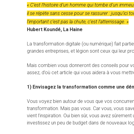
« C’est l’histoire d’un homme qui tombe d’un immeub
il se répète sans cesse pour se rassurer : jusqu’ici tou
l’important c’est pas la chute, c’est l’atterrissage. »
Hubert Koundé, La Haine
La transformation digitale (ou numérique) fait part
grandes entreprises, et légion sont ceux qui leur p
Mais combien vous donneront des conseils pour vo
assez, d’où cet article qui vous aidera à vous met
1) Envisagez la transformation comme une dé
Vous voyez bien autour de vous que vos concurren
transformation. Mais pas vous. Car vous, vous save
Hit enter to search or ESC to close
vient l’inspiration. Oui bien sûr, vous avez sûreme
investissez un peu de budget dans de nouveaux logic