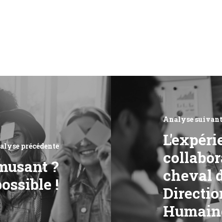
Analyse suivant
L'expéri
alyse précédente
collabor
amusant ?
cheval d
possible !
Directio
Humain