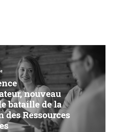
e
ence
ateur, nouveau
e bataille de la
n des Ressources
es